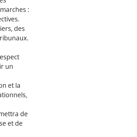
ues
émarches :
ctives.
iers, des
tribunaux.
respect
ir un
on et la
ationnels,
mettra de
se et de