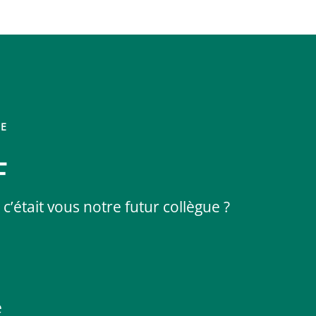
DE
F
 c’était vous notre futur collègue ?
e