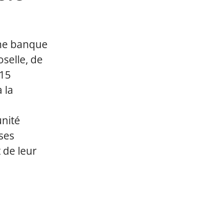
une banque
oselle, de
115
 la
unité
ses
 de leur