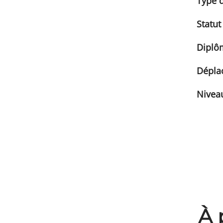
Type d
Statut
Diplô
Dépla
Niveau
À 