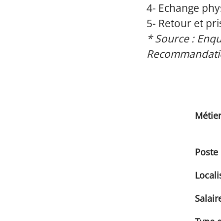
4- Echange phys
5- Retour et pr
* Source : Enqu
Recommandatio
Métie
Poste
Locali
Salair