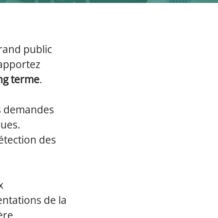
grand public
 apportez
ong terme
.
es demandes
ques.
détection des
x
ntations de la
ère,