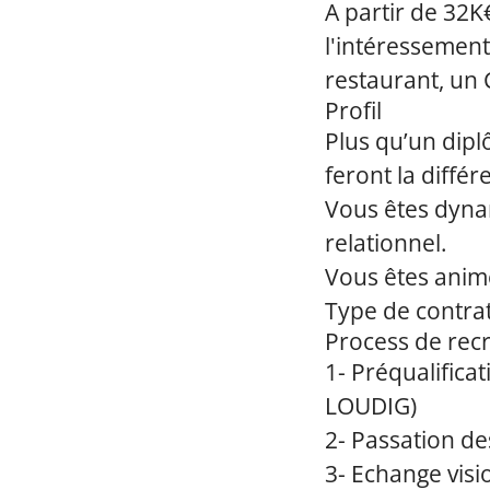
A partir de 32K€
l'intéressement
restaurant, un 
Profil
Plus qu’un dipl
feront la différ
Vous êtes dynam
relationnel.
Vous êtes animé 
Type de contrat
Process de rec
1- Préqualific
LOUDIG)
2- Passation de
3- Echange vis