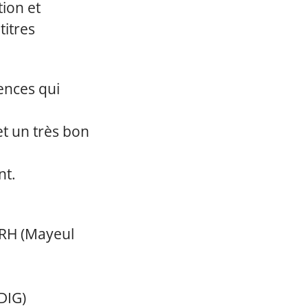
tion et
titres
ences qui
et un très bon
nt.
 RH (Mayeul
DIG)